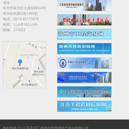
地址:
常州市新北区太湖东路9-4号
常州创意园D座1409室
电话:
0519-85115078
邮箱:
cz.js@163.com
邮编:
213022
版权所有 (C) 江苏天诏工程项目管理房地产评估有限公司