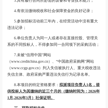
3.具有履行合同所必需的设备和专业技术能力；
4.有依法缴纳税收和社会保障资金的良好记录；
5.参加招标活动前三年内，在经营活动中没有重大
违法记录；
6
.单位负责人为同一人或者存在直接控股、管理关
系的不同
投标人
，不得参加同一合同项下的采购活动；
7
.未被“信用中国”网站
（www.creditchina.gov.cn）、“中国政府采购网”网站
（www.ccgp.gov.cn）列入失信被执行人、重大税收违法
失信主体、政府采购严重违法失信行为记录名单。
8
.本项目的特定资格要求：
拟派项目负责人
1名，提
供
投标人
为其缴纳的近三个月的（缴纳时间为：
202
6
年
1
月
-2026年
3
月）社保证明。