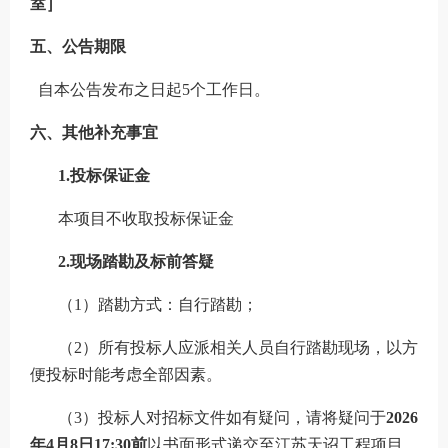
室
］
五、公告期限
自本公告发布之日起
5个工作日。
六、其他补充事宜
1.投标保证金
本项目不收取投标保证金
2.现场踏勘及标前答疑
（
1）踏勘方式：自行踏勘；
（
2）所有投标人应派相关人员自行踏勘现场，以方
便投标时能考虑全部因素。
（
3）投标人对招标文件如有疑问，请将疑问于
202
6
年
4
月
8
日
1
7
:
3
0前
以书面形式递交至
江苏天诏工程项目