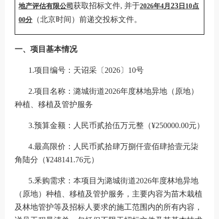
获取招标文件
, 并于
23
地产评估有限公司
202
6
年
4
月
日
1
0
点
（北京时间）前递交投标文件。
0
0分
一、项目基本情况
1.项目编号：
天诏采〔
2026〕10号
2.项目名称：
潞城街道
2026年度林地异地（原地）
种植、移植及管护服务
3.预算金额：
人民
币贰拾伍万元整
（
¥250000.00元）
4.最高限价：
人民币
贰拾肆万捌仟壹佰肆拾壹元柒
角陆分（
¥248141.76元）
5.釆购需求：本项
目为潞城街道
2026年度林地异地
（原地）种植、移植及管护服务，主要内容为苗木栽植
及林地管护等及招标人要求的施工范围内的所有内容，