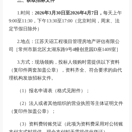
三、获取招标文件
1.时间：
202
6
年
3
月
30
日至
202
6
年
4
月
7
日，
每天上午
9
:
0
0至11:30，下午1
3
:30至
17
:
0
0
（北京时间，周末、法
定节假日除外）
2.地点：
江苏天诏工程项目管理房地产评估有限公
司
［
常州市新北区太湖东路
9号4幢创意园D座1409室
］
3.方式：现场领购，
投标人
领购时需提供以下资料
（复印件两套加盖公章），资料齐全、符合要求的由代
理机构发放
招标文件
。
（
1）
报名申请表（格式见附件）
；
（
2）
法人或者其他组织的营业执照等主体证明文件
（复印件加盖公章）
；
（
3）资料费转账凭证（此项为资料费采用对公转账
支付方式时提供，现金支付时无需提供此凭证）。