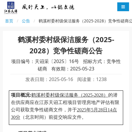
首页
公告
鹤溪村委村级保洁服务（2025-2028）竞争性磋商
鹤溪村委村级保洁服务（2025-
2028）竞争性磋商公告
项目编号：天诏采〔2025〕16号
招标方式：竞争性
磋商
有效期：2025-05-23
发表日期：2025-05-16
阅读量：1238
:
项目概况
鹤溪村委村级保洁服务（
2025-2028）
的潜
在
供应商
应在
江苏天诏工程项目管理房地产评估有限
公司
获取
竞争性磋商文件
，并于
202
5
年
5
月
28
日
14
点
3
0分
（北京时间）前提交
响应文件
。