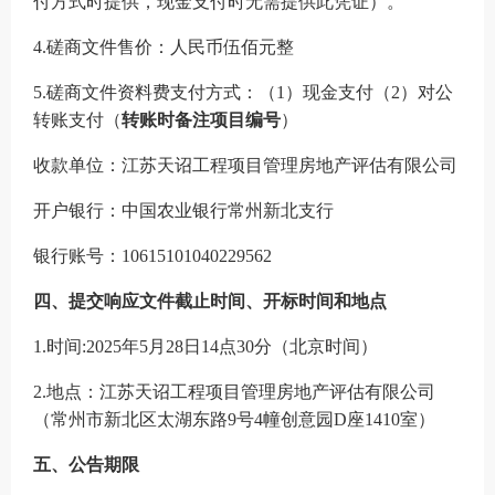
付方式时提供，现金支付时无需提供此凭证）。
4.磋商文件售价：人民币伍佰元整
5.磋商文件资料费支付方式：（1）现金支付（2）对公
转账支付（
转账时备注项目编号
）
收款单位：江苏天诏工程项目管理房地产评估有限公司
开户银行：中国农业银行常州新北支行
银行账号：
10615101040229562
四、提交
响应文件
截止时间、开标时间和地点
1.
时间
:
202
5
年
5
月
28
日
14
点
3
0分（北京时间）
2.
地点：
江苏天诏工程项目管理房地产评估有限公司
（
常州市新北区太湖东路
9号4幢创意园D座1410室
）
五、公告期限