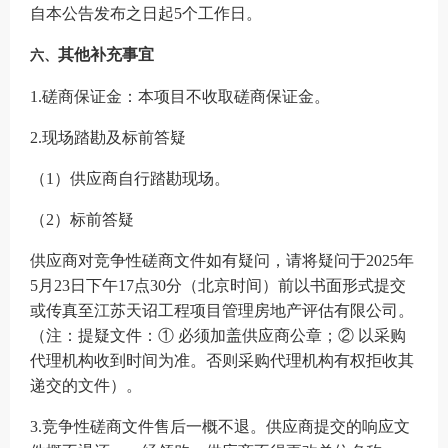
自本公告发布之日起
5
个工作日。
其他补充事宜
六、
1.磋商保证金：本项目不收取磋商保证金。
2
.现场踏勘及标前答疑
（
1）
供应商
自行踏勘现场。
（
2）标前答疑
供应商
对
竞争性磋商
文件如有疑问，请将疑问于
202
5
年
5
月
23
日
下午
1
7
点
3
0分（北京时间）前以书面形式提交
或传真至
江苏天诏工程项目管理房地产评估有限公司
。
（注：提疑文件：
① 必须加盖供应商公章；② 以采购
代理机构收到时间为准。否则采购代理机构有权拒收其
递交的文件）。
3.
竞争性磋商文件
售后一概不退。
供应商
提交的
响应文