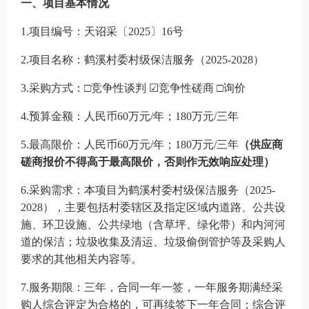
一、项目基本情况
1.项
目编号：
天诏采〔
2025〕16号
2.项目名称：
鹤溪村委村级保洁服务（
2025-2028）
3.采购方式：□竞争性谈判 ☑竞争性磋商 □询价
4.
预算金额：
人民币
60万元/年；180万元/三年
5.最高限价
：
人民币
60万元/年；180万元/三年
（
供应商
磋商报价不得高于最高限价，否则作无效响应处理
）
6.采购需求：本项目为鹤溪村委村级保洁服务（2025-
2028），主要包括村委辖区及指定区域内道路、公共设
施、环卫设施、公共绿地（含草坪、绿化带）和内河河
道的保洁；垃圾收集及清运、垃圾偷倒管护等及采购人
要求的其他相关内容等。
7.服务期限：
三年
，合同一年一签，一年服务期满经采
购人综合评定为合格的，可再续签下一年合同；综合评