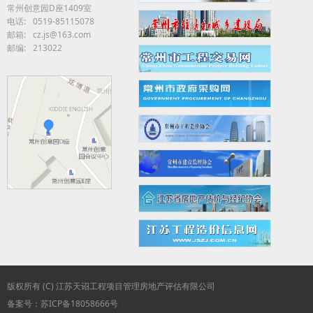
常州创意园D座1409室
电话:
0519-85115078
邮箱:
cz.js@163.com
邮编:
213022
版权所有 (C) 江苏天诏工程项目管理房地产评估有限公司
备案号：苏ICP备18058666号