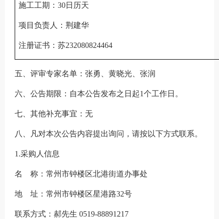
施工工期：
30日历天
项目负责人：
荆建华
注册证书：苏
232080824464
五、
评审专家名单：
张勇、黄晓光、张润
六、公告期限：
自本公告发布之日起
1个工作日。
七、其他补充事宜：
无
八、凡对本次公告内容提出询问，请按以下方式联系。
1.采购人信息
名
称：
常州市钟楼区北港街道办事处
地
址
：常州市钟楼区星港路
32号
联系方式：郝先生
0519-88891217