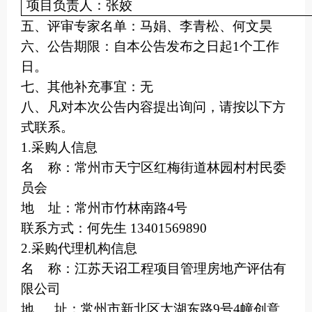
项目负责人：
张姣
五、评审专家名单：马娟
、
李青松
、
何文昊
六
、公告期限：
自本公告发布之日起
1个工作
日。
七
、其他补充事宜
：
无
八
、凡对本次公告内容提出询问，请按以下方
式联系。
1.采购人信息
名
称：常州市天宁区红梅街道林园村村民委
员会
地
址：常州市竹林南路
4号
联系方式：何先生
13401569890
2.采购代理机构信息
名
称：江苏天诏工程项目管理房地产评估有
限公司
地
址：常州市新北区太湖东路
9号4幢创意